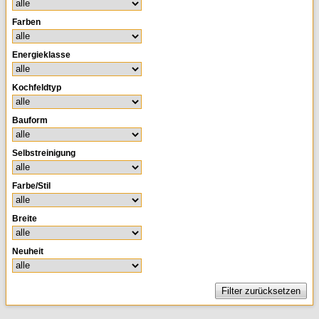
Kleingeräte & Sonstiges
Farben
Kaminöfen
Energieklasse
Kochfeldtyp
Bauform
Selbstreinigung
Farbe/Stil
Breite
Neuheit