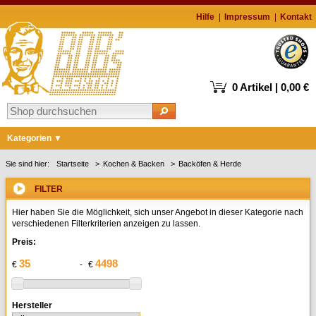
Hilfe
Impressum
Kontakt
0 Artikel | 0,00 €
Kategorien
Markenshops
Sie sind hier:
Startseite
Kochen & Backen
Backöfen & Herde
Waschen & Trocknen
FILTER
Kühlen & Gefrieren
Hier haben Sie die Möglichkeit, sich unser Angebot in dieser Kategorie nach
verschiedenen Filterkriterien anzeigen zu lassen.
Geschirrspüler
Preis:
Kochen & Backen
€
-
€
Kaffee
Staubsauger
Hersteller