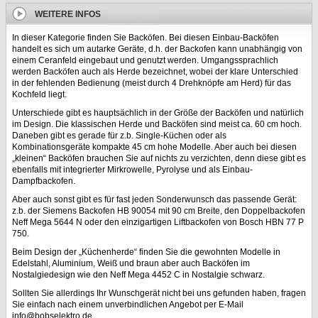
WEITERE INFOS
In dieser Kategorie finden Sie Backöfen. Bei diesen Einbau-Backöfen
handelt es sich um autarke Geräte, d.h. der Backofen kann unabhängig von
einem Ceranfeld eingebaut und genutzt werden. Umgangssprachlich
werden Backöfen auch als Herde bezeichnet, wobei der klare Unterschied
in der fehlenden Bedienung (meist durch 4 Drehknöpfe am Herd) für das
Kochfeld liegt.
Unterschiede gibt es hauptsächlich in der Größe der Backöfen und natürlich
im Design. Die klassischen Herde und Backöfen sind meist ca. 60 cm hoch.
Daneben gibt es gerade für z.b. Single-Küchen oder als
Kombinationsgeräte kompakte 45 cm hohe Modelle. Aber auch bei diesen
„kleinen“ Backöfen brauchen Sie auf nichts zu verzichten, denn diese gibt es
ebenfalls mit integrierter Mirkrowelle, Pyrolyse und als Einbau-
Dampfbackofen.
Aber auch sonst gibt es für fast jeden Sonderwunsch das passende Gerät:
z.b. der Siemens Backofen HB 90054 mit 90 cm Breite, den Doppelbackofen
Neff Mega 5644 N oder den einzigartigen Liftbackofen von Bosch HBN 77 P
750.
Beim Design der „Küchenherde“ finden Sie die gewohnten Modelle in
Edelstahl, Aluminium, Weiß und braun aber auch Backöfen im
Nostalgiedesign wie den Neff Mega 4452 C in Nostalgie schwarz.
Sollten Sie allerdings Ihr Wunschgerät nicht bei uns gefunden haben, fragen
Sie einfach nach einem unverbindlichen Angebot per E-Mail
info@bobselektro.de