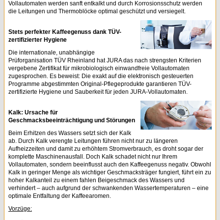
Vollautomaten werden sanft entkalkt und durch Korrosionsschutz werden
die Leitungen und Thermoblöcke optimal geschützt und versiegelt.
Stets perfekter Kaffeegenuss dank TÜV-
zertifizierter Hygiene
Die internationale, unabhängige
Prüforganisation TÜV Rheinland hat JURA das nach strengsten Kriterien
vergebene Zertifikat für mikrobiologisch einwandfreie Vollautomaten
zugesprochen. Es beweist: Die exakt auf die elektronisch gesteuerten
Programme abgestimmten Original-Pflegeprodukte garantieren TÜV-
zertifizierte Hygiene und Sauberkeit für jeden JURA-Vollautomaten.
Kalk: Ursache für
Geschmacksbeeinträchtigung und Störungen
Beim Erhitzen des Wassers setzt sich der Kalk
ab. Durch Kalk verengte Leitungen führen nicht nur zu längeren
Aufheizzeiten und damit zu erhöhtem Stromverbrauch, es droht sogar der
komplette Maschinenausfall. Doch Kalk schadet nicht nur Ihrem
Vollautomaten, sondern beeinflusst auch den Kaffeegenuss negativ. Obwohl
Kalk in geringer Menge als wichtiger Geschmacksträger fungiert, führt ein zu
hoher Kalkanteil zu einem fahlen Beigeschmack des Wassers und
verhindert – auch aufgrund der schwankenden Wassertemperaturen – eine
optimale Entfaltung der Kaffeearomen.
Vorzüge: