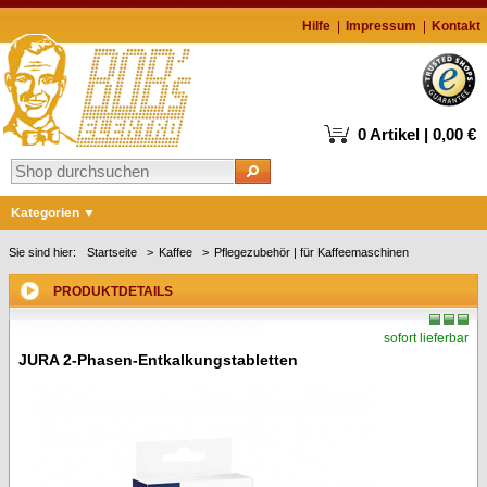
Hilfe
Impressum
Kontakt
0 Artikel | 0,00 €
Kategorien
Markenshops
Sie sind hier:
Startseite
Kaffee
Pflegezubehör | für Kaffeemaschinen
Waschen & Trocknen
PRODUKTDETAILS
Kühlen & Gefrieren
sofort lieferbar
Geschirrspüler
JURA 2-Phasen-Entkalkungstabletten
Kochen & Backen
Kaffee
Staubsauger