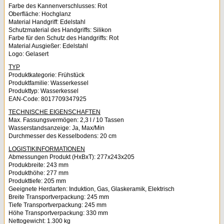
Farbe des Kannenverschlusses: Rot
Oberfläche: Hochglanz
Material Handgriff: Edelstahl
Schutzmaterial des Handgriffs: Silikon
Farbe für den Schutz des Handgriffs: Rot
Material Ausgießer: Edelstahl
Logo: Gelasert
TYP
Produktkategorie: Frühstück
Produktfamilie: Wasserkessel
Produkttyp: Wasserkessel
EAN-Code: 8017709347925
TECHNISCHE EIGENSCHAFTEN
Max. Fassungsvermögen: 2,3 l / 10 Tassen
Wasserstandsanzeige: Ja, Max/Min
Durchmesser des Kesselbodens: 20 cm
LOGISTIKINFORMATIONEN
Abmessungen Produkt (HxBxT): 277x243x205
Produkbreite: 243 mm
Produkthöhe: 277 mm
Produkttiefe: 205 mm
Geeignete Herdarten: Induktion, Gas, Glaskeramik, Elektrisch
Breite Transportverpackung: 245 mm
Tiefe Transportverpackung: 245 mm
Höhe Transportverpackung: 330 mm
Nettogewicht: 1.300 kg