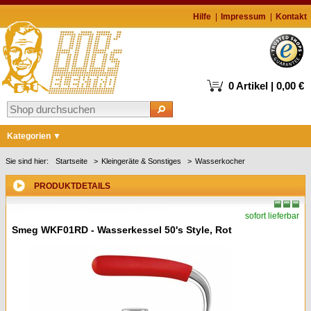
Hilfe
Impressum
Kontakt
0 Artikel | 0,00 €
Kategorien
Markenshops
Sie sind hier:
Startseite
Kleingeräte & Sonstiges
Wasserkocher
Waschen & Trocknen
PRODUKTDETAILS
Kühlen & Gefrieren
sofort lieferbar
Geschirrspüler
Smeg WKF01RD - Wasserkessel 50's Style, Rot
Kochen & Backen
Kaffee
Staubsauger