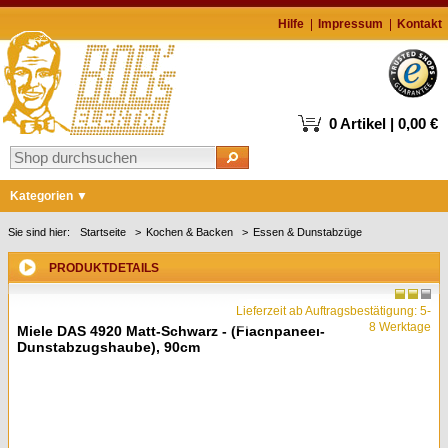
Hilfe
Impressum
Kontakt
0 Artikel | 0,00 €
Kategorien
Markenshops
Sie sind hier:
Startseite
Kochen & Backen
Essen & Dunstabzüge
Waschen & Trocknen
PRODUKTDETAILS
Kühlen & Gefrieren
Lieferzeit ab Auftragsbestätigung: 5-
Geschirrspüler
8 Werktage
Miele DAS 4920 Matt-Schwarz - (Flachpaneel-
Dunstabzugshaube), 90cm
Kochen & Backen
Kaffee
Staubsauger