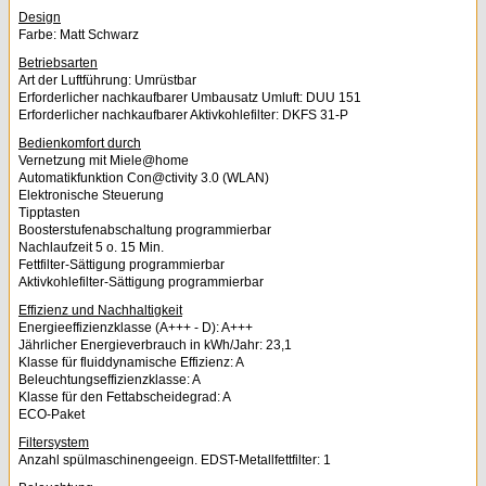
Design
Farbe: Matt Schwarz
Betriebsarten
Art der Luftführung: Umrüstbar
Erforderlicher nachkaufbarer Umbausatz Umluft: DUU 151
Erforderlicher nachkaufbarer Aktivkohlefilter: DKFS 31-P
Bedienkomfort durch
Vernetzung mit Miele@home
Automatikfunktion Con@ctivity 3.0 (WLAN)
Elektronische Steuerung
Tipptasten
Boosterstufenabschaltung programmierbar
Nachlaufzeit 5 o. 15 Min.
Fettfilter-Sättigung programmierbar
Aktivkohlefilter-Sättigung programmierbar
Effizienz und Nachhaltigkeit
Energieeffizienzklasse (A+++ - D): A+++
Jährlicher Energieverbrauch in kWh/Jahr: 23,1
Klasse für fluiddynamische Effizienz: A
Beleuchtungseffizienzklasse: A
Klasse für den Fettabscheidegrad: A
ECO-Paket
Filtersystem
Anzahl spülmaschinengeeign. EDST-Metallfettfilter: 1