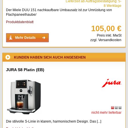
Lieferzeit ab Auftragsbestätigung: 5-
8 Werktage
Der Miele DUU 151 nachkaufbare Umbausatz ist zur Umrüstung von
Flachpaneelhaube/
Produktdatenblatt
105,00 €
Preis inkl. MwSt
Mehr Details
zzgl. Versandkosten
KUNDEN HABEN SICH AUCH ANGESEHEN
JURA S8 Platin (EB)
nicht mehr lieferbar
Die stilvolle S-Linie in klarem, harmonischem Design. Das [...]