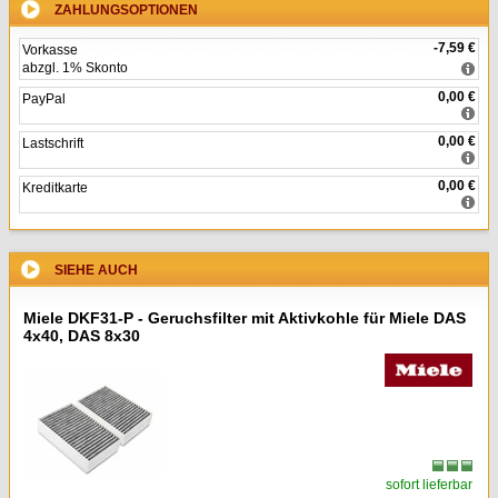
ZAHLUNGSOPTIONEN
-7,59 €
Vorkasse
abzgl. 1% Skonto
0,00 €
PayPal
0,00 €
Lastschrift
0,00 €
Kreditkarte
SIEHE AUCH
Miele DKF31-P - Geruchsfilter mit Aktivkohle für Miele DAS
4x40, DAS 8x30
sofort lieferbar