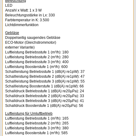
Beleuchtung
LED
Anzahl x Watt: 1 x 3 W
Beleuchtungsstärke in Lx: 330
Farbtemperatur in K: 3.500
Lichtdimmerfunktion
Gebläse
Doppelseitig saugendes Gebläse
ECO-Motor (Gleichstrommotor)
externer Variante)
Luftleistung Betriebsstufe 1 (m³/h): 180
Luftleistung Betriebsstufe 2 (m³/h): 280
Luftleistung Betriebsstufe 3 (m³/h): 400
Luftleistung Boosterstufe 1 (m³/h): 600
Schallleistung Betriebsstufe 1 (dB(A) re1pW): 37
Schallleistung Betriebsstufe 2 (dB(A) re1pW): 47
Schallleistung Betriebsstufe 3 (dB(A) re1pW): 55
Schallleistung Boosterstufe 1 (dB(A) re1pW): 66
Schalldruck Betriebsstufe 1 (dB(A) re20µPa): 24
Schalldruck Betriebsstufe 2 (dB(A) re20µPa): 33
Schalldruck Betriebsstufe 3 (dB(A) re20µPa): 41
Schalldruck Boosterstufe 1 (dB(A) re20µPa): 56
Luftleistung für Umluftbetrieb
Luftleistung Betriebsstufe 1 (m³/h): 165
Luftleistung Betriebsstufe 2 (m³/h): 265
Luftleistung Betriebsstufe 3 (m³/h): 380
Luftleistung Boosterstufe 1 (m³/h): 585