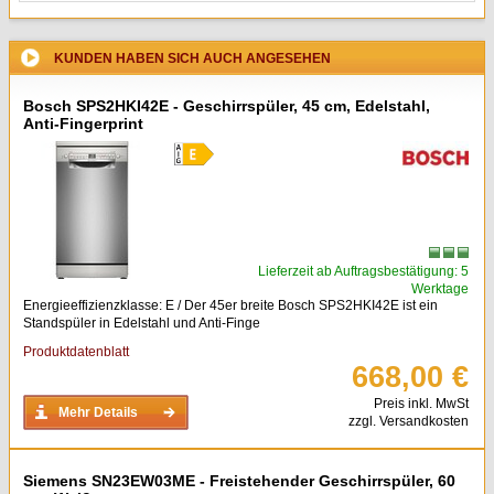
KUNDEN HABEN SICH AUCH ANGESEHEN
Bosch SPS2HKI42E - Geschirrspüler, 45 cm, Edelstahl,
Anti-Fingerprint
Lieferzeit ab Auftragsbestätigung: 5
Werktage
Energieeffizienzklasse: E / Der 45er breite Bosch SPS2HKI42E ist ein
Standspüler in Edelstahl und Anti-Finge
Produktdatenblatt
668,00 €
Preis inkl. MwSt
Mehr Details
zzgl. Versandkosten
Siemens SN23EW03ME - Freistehender Geschirrspüler, 60