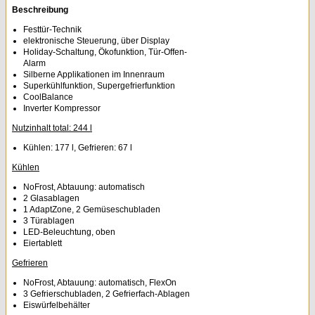
Beschreibung
Festtür-Technik
elektronische Steuerung, über Display
Holiday-Schaltung, Ökofunktion, Tür-Offen-
Alarm
Silberne Applikationen im Innenraum
Superkühlfunktion, Supergefrierfunktion
CoolBalance
Inverter Kompressor
Nutzinhalt total: 244 l
Kühlen: 177 l, Gefrieren: 67 l
Kühlen
NoFrost, Abtauung: automatisch
2 Glasablagen
1 AdaptZone, 2 Gemüseschubladen
3 Türablagen
LED-Beleuchtung, oben
Eiertablett
Gefrieren
NoFrost, Abtauung: automatisch, FlexOn
3 Gefrierschubladen, 2 Gefrierfach-Ablagen
Eiswürfelbehälter