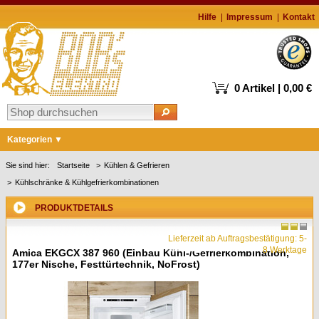
Hilfe
Impressum
Kontakt
0 Artikel | 0,00 €
Kategorien
Markenshops
Sie sind hier:
Startseite
Kühlen & Gefrieren
Kühlschränke & Kühlgefrierkombinationen
Waschen & Trocknen
Kühlen & Gefrieren
PRODUKTDETAILS
Geschirrspüler
Lieferzeit ab Auftragsbestätigung: 5-
8 Werktage
Amica EKGCX 387 960 (Einbau Kühl-/Gefrierkombination,
Kochen & Backen
177er Nische, Festtürtechnik, NoFrost)
Kaffee
Staubsauger