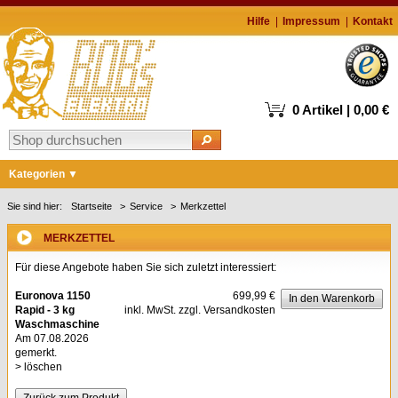
Hilfe
Impressum
Kontakt
0 Artikel | 0,00 €
Kategorien
Markenshops
Sie sind hier:
Startseite
Service
Merkzettel
Waschen & Trocknen
MERKZETTEL
Kühlen & Gefrieren
Für diese Angebote haben Sie sich zuletzt interessiert:
Geschirrspüler
Euronova 1150
699,99 €
In den Warenkorb
Rapid - 3 kg
inkl. MwSt. zzgl.
Versandkosten
Kochen & Backen
Waschmaschine
Am 07.08.2026
Kaffee
gemerkt.
> löschen
Staubsauger