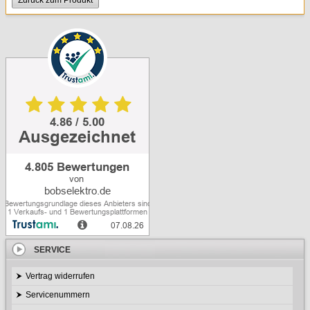
Zurück zum Produkt
Kleingeräte & Sonstiges
Kaminöfen
SERVICE
Vertrag widerrufen
Servicenummern