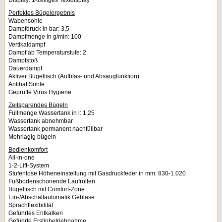
Display: 1-zeiliges Textdisplay
Perfektes Bügelergebnis
Wabensohle
Dampfdruck in bar: 3,5
Dampfmenge in g/min: 100
Vertikaldampf
Dampf ab Temperaturstufe: 2
Dampfstoß
Dauerdampf
Aktiver Bügeltisch (Aufblas- und Absaugfunktion)
AntihaftSohle
Geprüfte Virus Hygiene
Zeitsparendes Bügeln
Füllmenge Wassertank in l: 1,25
Wassertank abnehmbar
Wassertank permanent nachfüllbar
Mehrlagig bügeln
Bedienkomfort
All-in-one
1-2-Lift-System
Stufenlose Höheneinstellung mit Gasdruckfeder in mm: 830-1.020
Fußbodenschonende Laufrollen
Bügeltisch mit Comfort-Zone
Ein-/Abschaltautomatik Gebläse
Sprachflexibilität
Geführtes Entkalken
Geführte Erstinbetriebnahme