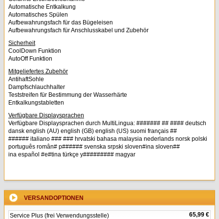
Automatische Entkalkung
Automatisches Spülen
Aufbewahrungsfach für das Bügeleisen
Aufbewahrungsfach für Anschlusskabel und Zubehör
Sicherheit
CoolDown Funktion
AutoOff Funktion
Mitgeliefertes Zubehör
AntihaftSohle
Dampfschlauchhalter
Teststreifen für Bestimmung der Wasserhärte
Entkalkungstabletten
Verfügbare Displaysprachen
Verfügbare Displaysprachen durch MultiLingua: ####### ## #### deutsch
dansk english (AU) english (GB) english (US) suomi français ##
###### italiano ### ### hrvatski bahasa malaysia nederlands norsk polski
português român# p###### svenska srpski sloven#ina sloven##
ina español #e#tina türkçe y######### magyar
VERSANDOPTIONEN
65,99 €
Service Plus (frei Verwendungsstelle)