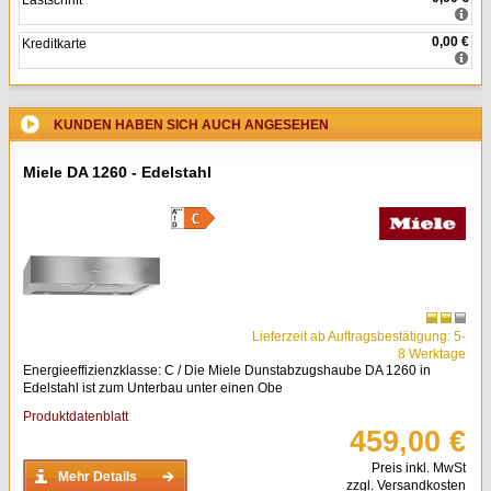
Lastschrift
0,00 €
Kreditkarte
KUNDEN HABEN SICH AUCH ANGESEHEN
Miele DA 1260 - Edelstahl
Lieferzeit ab Auftragsbestätigung: 5-
8 Werktage
Energieeffizienzklasse: C / Die Miele Dunstabzugshaube DA 1260 in
Edelstahl ist zum Unterbau unter einen Obe
Produktdatenblatt
459,00 €
Preis inkl. MwSt
Mehr Details
zzgl. Versandkosten