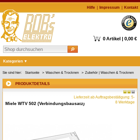
Hilfe
Impressum
Kontakt
0 Artikel | 0,00 €
Kategorien
Markenshops
Sie sind hier:
Startseite
Waschen & Trocknen
Zubehör | Waschen & Trocknen
Waschen & Trocknen
PRODUKTDETAILS
Kühlen & Gefrieren
Lieferzeit ab Auftragsbestätigung: 5-
Geschirrspüler
8 Werktage
Miele WTV 502 (Verbindungsbausatz)
Kochen & Backen
Kaffee
Staubsauger