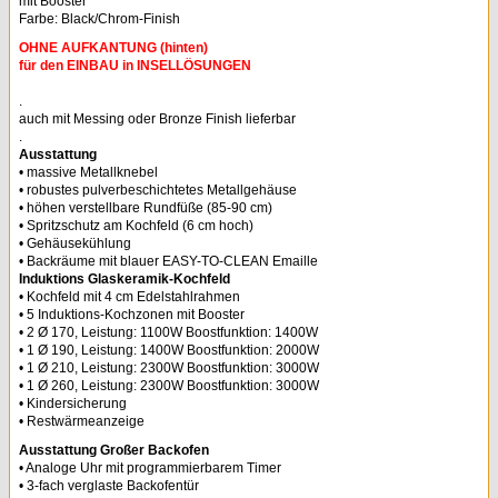
mit Booster
Farbe: Black/Chrom-Finish
OHNE AUFKANTUNG (hinten)
für den EINBAU in INSELLÖSUNGEN
.
auch mit Messing oder Bronze Finish lieferbar
.
Ausstattung
• massive Metallknebel
• robustes pulverbeschichtetes Metallgehäuse
• höhen verstellbare Rundfüße (85-90 cm)
• Spritzschutz am Kochfeld (6 cm hoch)
• Gehäusekühlung
• Backräume mit blauer EASY-TO-CLEAN Emaille
Induktions Glaskeramik-Kochfeld
• Kochfeld mit 4 cm Edelstahlrahmen
• 5 Induktions-Kochzonen mit Booster
• 2 Ø 170, Leistung: 1100W Boostfunktion: 1400W
• 1 Ø 190, Leistung: 1400W Boostfunktion: 2000W
• 1 Ø 210, Leistung: 2300W Boostfunktion: 3000W
• 1 Ø 260, Leistung: 2300W Boostfunktion: 3000W
• Kindersicherung
• Restwärmeanzeige
Ausstattung Großer Backofen
• Analoge Uhr mit programmierbarem Timer
• 3-fach verglaste Backofentür