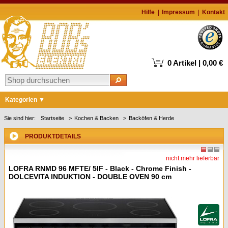
Hilfe
Impressum
Kontakt
0 Artikel | 0,00 €
Kategorien
Markenshops
Sie sind hier:
Startseite
Kochen & Backen
Backöfen & Herde
Waschen & Trocknen
PRODUKTDETAILS
Kühlen & Gefrieren
nicht mehr lieferbar
Geschirrspüler
LOFRA RNMD 96 MFTE/ 5IF - Black - Chrome Finish -
DOLCEVITA INDUKTION - DOUBLE OVEN 90 cm
Kochen & Backen
Kaffee
Staubsauger