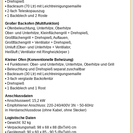
• Drehspieß
• Backraum (70 Ltr) mit Leichtreinigungsemaille
• 2-fach Teleskopauszug
• 1 Backblech und 2 Roste
Großer Backofen (Multifunktion)
• Ofenbeleuchtung, Unterhitze, Oberhitze
Ober- und Unterhitze, Kleinflächengrill + Drehspieß,
Großflächengrill + Drehspieß, Auftauen,
Großflächengrill + Ventilator + Drehspieß,
Umluft (Ober- und Unterhitze + Ventilator,
Heißluft ( Ventilator mit Ringheizkörper )
Kleiner Ofen (Konventionelle Beheizung)
• 4 Funktionen: Ober- und Unterhitze, Unterhitze, Oberhitze und Grill
• Beleuchtung und Drehspieß separat zuschaltbar
• Backraum (30 Ltr) mit Leichtreinigungsemaille
• 3-fach verglaste Backofentür
• Drehspieß
• 1 Backblech und 1 Rost
Anschlussdaten
• Anschlusswert: 15,2 kW
• Empfohlener Anschluss: 220-240/400V 3N ~ 50-60Hz
in Herdanschlussdose (ohne Kabel, ohne Stecker)
Logistische Daten
• Gewicht: 92 kg
• Verpackungsmaß: 98 x 68 x 88 (BxTxH) cm
• Gerätemaß: 90 x 60 x 85 - 90,5 (BxTxH) cm